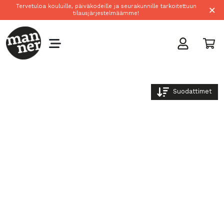
×
Tervetuloa kouluille, päiväkodeille ja seurakunnille tarkoitettuun
tilausjärjestelmäämme!
Suodattimet