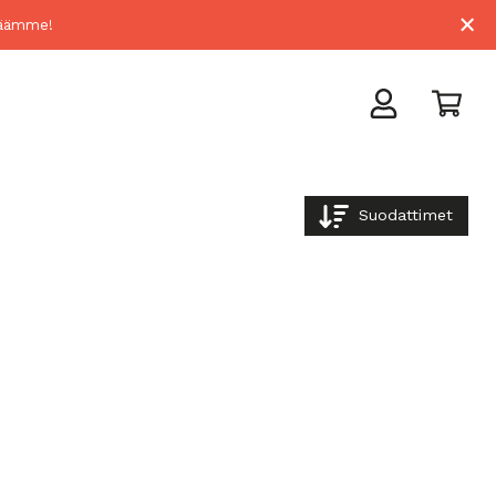
×
lmäämme!
Suodattimet