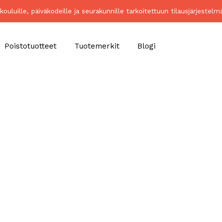
kouluille, päiväkodeille ja seurakunnille tarkoitettuun tilausjärjeste
Poistotuotteet
Tuotemerkit
Blogi