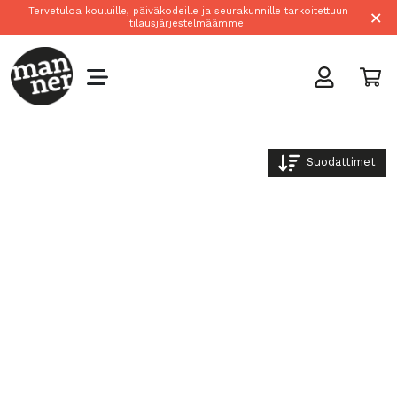
×
Tervetuloa kouluille, päiväkodeille ja seurakunnille tarkoitettuun
tilausjärjestelmäämme!
Suodattimet