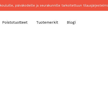
kouluille, päiväkodeille ja seurakunnille tarkoitettuun tilausjärjeste
Poistotuotteet
Tuotemerkit
Blogi