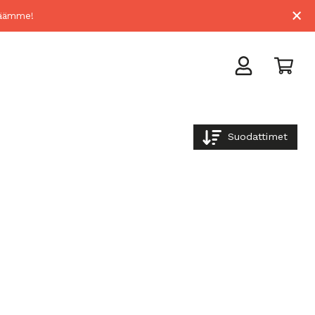
×
lmäämme!
Suodattimet