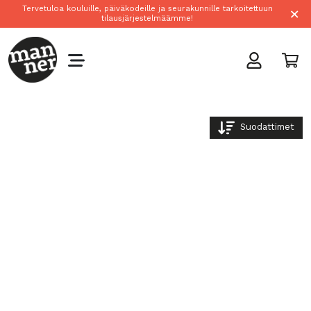
×
Tervetuloa kouluille, päiväkodeille ja seurakunnille tarkoitettuun
tilausjärjestelmäämme!
Suodattimet