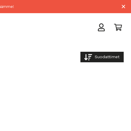
×
lmäämme!
Suodattimet