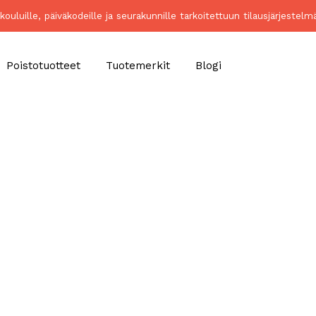
kouluille, päiväkodeille ja seurakunnille tarkoitettuun tilausjärjeste
Poistotuotteet
Tuotemerkit
Blogi